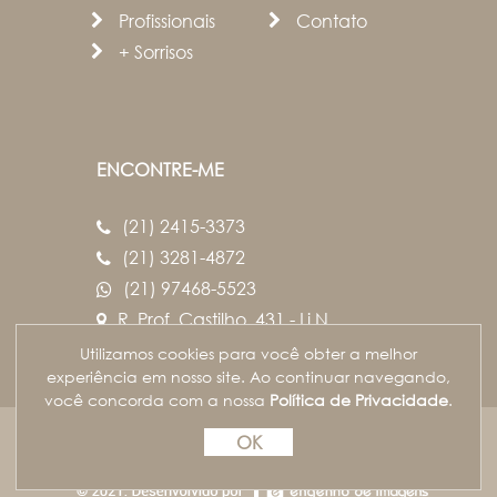
Profissionais
Contato
+ Sorrisos
ENCONTRE-ME
(21) 2415-3373
(21) 3281-4872
(21) 97468-5523
R. Prof. Castilho, 431 - Lj.N
Campo Grande
Utilizamos cookies para você obter a melhor
Rio de Janeiro/RJ
experiência em nosso site. Ao continuar navegando,
você concorda com a nossa
Política de Privacidade
.
Resp. Técnica: Dra Danielle Racca Vianna Vieira |
OK
CRORJ 37865 | EPAO: 4846