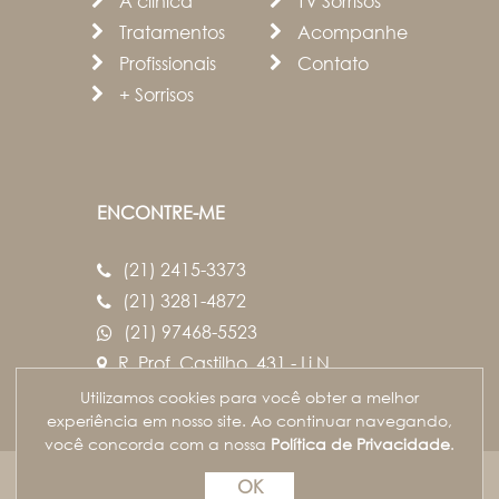
A clínica
TV Sorrisos
Tratamentos
Acompanhe
Profissionais
Contato
+ Sorrisos
ENCONTRE-ME
(21) 2415-3373
(21) 3281-4872
(21) 97468-5523
R. Prof. Castilho, 431 - Lj.N
Campo Grande
Utilizamos cookies para você obter a melhor
Rio de Janeiro/RJ
experiência em nosso site. Ao continuar navegando,
você concorda com a nossa
Política de Privacidade
.
Resp. Técnica: Dra Danielle Racca Vianna Vieira |
OK