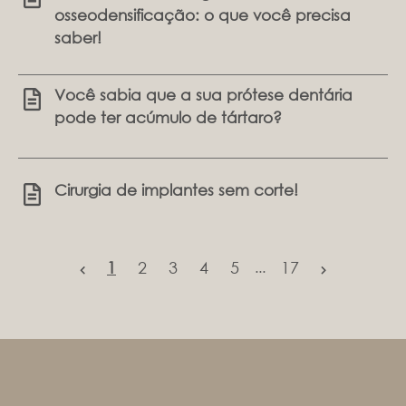
osseodensificação: o que você precisa
saber!
Você sabia que a sua prótese dentária
pode ter acúmulo de tártaro?
Cirurgia de implantes sem corte!
1
2
3
4
5
17
...