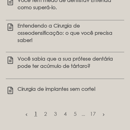
Você tem medo de dentista? Entenda
como superá-lo.
Entendendo a Cirurgia de
osseodensificação: o que você precisa
saber!
Você sabia que a sua prótese dentária
pode ter acúmulo de tártaro?
Cirurgia de implantes sem corte!
1
2
3
4
5
17
...