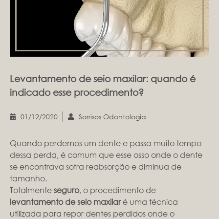
Levantamento de seio maxilar: quando é
indicado esse procedimento?
01/12/2020
Sorrisos Odontologia
Quando perdemos um dente e passa muito tempo
dessa perda, é comum que esse osso onde o dente
se encontrava sofra reabsorção e diminua de
tamanho.
Totalmente
seguro
, o procedimento de
levantamento de seio maxilar
é uma técnica
utilizada para repor dentes perdidos onde o